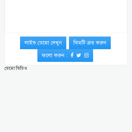
লাইভ ডেমো দেখুন
থিমটি ক্রয় করুন
ফলো করুন :
ডেমো ভিডিও