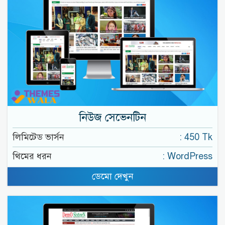
নিউজ সেভেনটিন
লিমিটেড ভার্সন
: 450 Tk
থিমের ধরন
: WordPress
ডেমো দেখুন