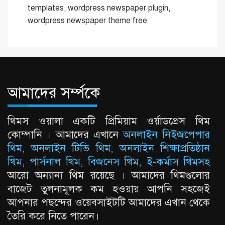
templates, wordpress newspaper plugin,
wordpress newspaper theme free
আমাদের সর্ম্পকে
থিমস ওয়ালা একটি প্রিমিয়াম ওর্য়াডপ্রেস থিম
কোম্পানি । আমাদের এখানে
অনলাইন নিইজপেপার
থিম, অনলাইন টিভি থিম, অনলাইন শিক্ষাপ্রতিষ্ঠান
থিম, পার্সনাল থিম, বিজনেস থিম, ই-কর্মাস থিমসহ
আরো অন্যান্য থিম রয়েছে । আমাদের থিমগুলোর
বাজেট তুলনামূলক কম হওয়ায় আপনি সহজেই
আপনার পছন্দের ওয়েবসাইটটি আমাদের এখান থেকে
তৈরি করে নিতে পারেন।