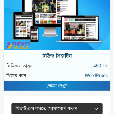
নিউজ সিক্সটিন
লিমিটেড ভার্সন
: 450 Tk
থিমের ধরন
: WordPress
ডেমো দেখুন
থিমটি ক্রয় করতে যোগাযোগ করুন