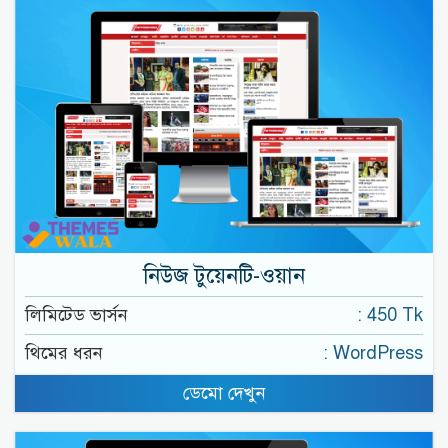
নিউজ টুয়েনটি-ওয়ান
লিমিটেড ভার্সন
: 450 Tk
থিমের ধরন
: WordPress
ডেমো দেখুন