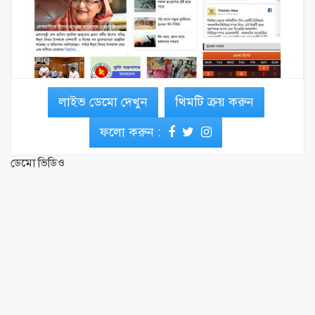
লাইভ ডেমো দেখুন
থিমটি ক্রয় করুন
ফলো করুন :
ডেমো ভিডিও