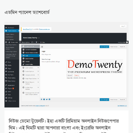
এডমিন প্যানেল ড্যাশবোর্ড
নিউজ ডেমো টুয়েনটি। ইহা একটি প্রিমিয়াম অনলাইন নিউজপেপার
থিম। এই থিমটি দ্বারা আপনারা বাংলা এবং ইংরেজি অনলাইন