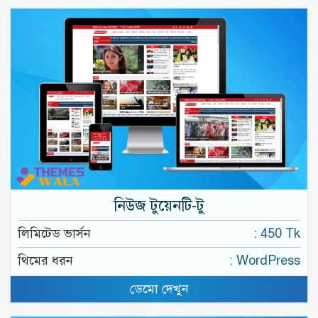
নিউজ টুয়েনটি-টু
লিমিটেড ভার্সন
: 450 Tk
থিমের ধরন
: WordPress
ডেমো দেখুন