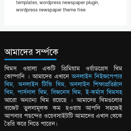
templates, wordpress newspaper plugin,
wordpress newspaper theme free
আমাদের সর্ম্পকে
থিমস ওয়ালা একটি প্রিমিয়াম ওর্য়াডপ্রেস থিম
কোম্পানি । আমাদের এখানে
অনলাইন নিইজপেপার
থিম, অনলাইন টিভি থিম, অনলাইন শিক্ষাপ্রতিষ্ঠান
থিম, পার্সনাল থিম, বিজনেস থিম, ই-কর্মাস থিমসহ
আরো অন্যান্য থিম রয়েছে । আমাদের থিমগুলোর
বাজেট তুলনামূলক কম হওয়ায় আপনি সহজেই
আপনার পছন্দের ওয়েবসাইটটি আমাদের এখান থেকে
তৈরি করে নিতে পারেন।