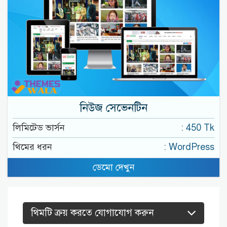
নিউজ সেভেনটিন
লিমিটেড ভার্সন
: 450 Tk
থিমের ধরন
: WordPress
ডেমো দেখুন
থিমটি ক্রয় করতে যোগাযোগ করুন