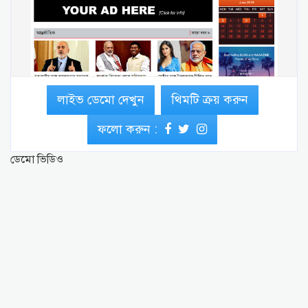
লাইভ ডেমো দেখুন
থিমটি ক্রয় করুন
ফলো করুন :
ডেমো ভিডিও