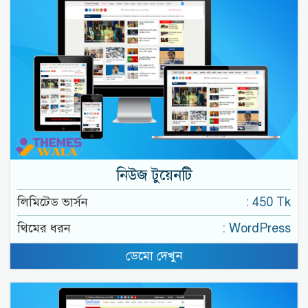
নিউজ টুয়েনটি
লিমিটেড ভার্সন
: 450 Tk
থিমের ধরন
: WordPress
ডেমো দেখুন