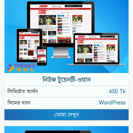
নিউজ টুয়েনটি-ওয়ান
লিমিটেড ভার্সন
: 450 Tk
থিমের ধরন
: WordPress
ডেমো দেখুন