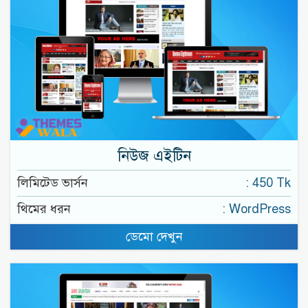
নিউজ এইটিন
লিমিটেড ভার্সন
: 450 Tk
থিমের ধরন
: WordPress
ডেমো দেখুন