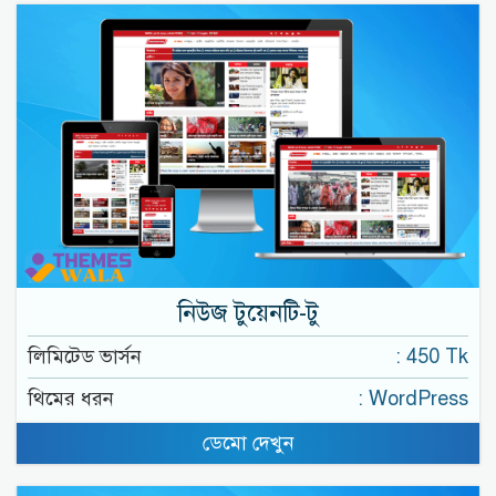
নিউজ টুয়েনটি-টু
লিমিটেড ভার্সন
: 450 Tk
থিমের ধরন
: WordPress
ডেমো দেখুন