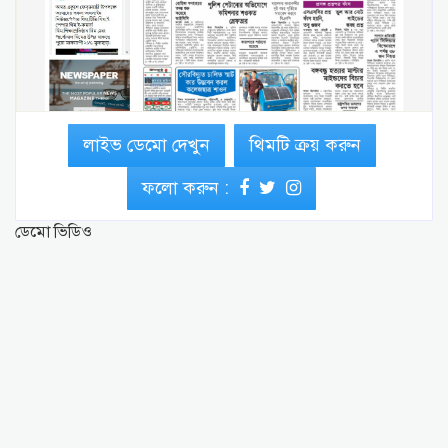
লাইভ ডেমো দেখুন
থিমটি ক্রয় করুন
ফলো করুন :
ডেমো ভিডিও