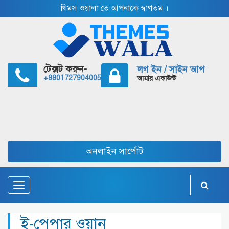
থিমস ওয়ালা তে আপনাকে স্বাগতম ।
টেক্সট করুন-
লগ ইন / সাইন আপ
+8801727904005
আমার একাউন্ট
অনলাইন সার্পোট
Toggle
navigation
ই-পেপার ওয়ান