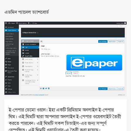
এডমিন প্যানেল ড্যাশবোর্ড
ই-পেপার ডেমো ওয়ান। ইহা একটি প্রিমিয়াম অনলাইন ই-পেপার
থিম। এই থিমটি দ্বারা আপনারা অনলাইন ই-পেপার ওয়েবসাইট তৈরী
করতে পারবেন। এই থিমটি সকল ডিভাইস-এর জন্য সম্পূর্ণ
রেস্পন্সিভ। এই থিমটি ওয়ার্ডপ্রেস-এ তৈরী করা হয়েছে।